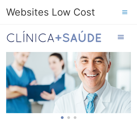
Skip
Main
Websites Low Cost
to
Men
content