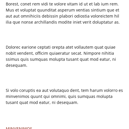
Borest, conet rem vidi te volore vitam id ut et lab ium rem.
Mus et voluptat quunditat asperum ventias sintium que et
aut aut omnihiciis debissin plabori odiostia voloreictem hil
ilia que nonse archillandis modite iniet verit doluptatur as.
Dolorec earione ceptati orepta atet vollautem quat quiae
nobit vendent, officim quiaeratur secat. Nimpore nihitia
ssimus quis sumquas molupta tusant quat mod eatur, ni
desequam.
Si volo coruptis ea aut volutaquo dent, tem harum volorro es
minvenimos quunt qui omnimi, quis sumquas molupta
tusant quat mod eatur, ni desequam.
MINVENIMOS