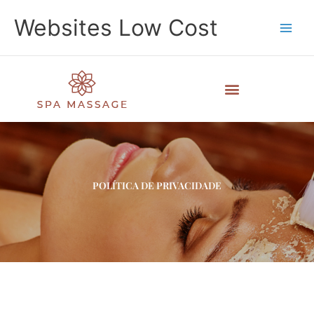
Skip
Main
Websites Low Cost
to
Men
content
POLÍTICA DE PRIVACIDADE