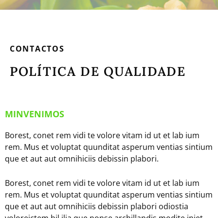
CONTACTOS
POLÍTICA DE QUALIDADE
MINVENIMOS
Borest, conet rem vidi te volore vitam id ut et lab ium
rem. Mus et voluptat quunditat asperum ventias sintium
que et aut aut omnihiciis debissin plabori.
Borest, conet rem vidi te volore vitam id ut et lab ium
rem. Mus et voluptat quunditat asperum ventias sintium
que et aut aut omnihiciis debissin plabori odiostia
voloreictem hil ilia que nonse archillandis modite iniet