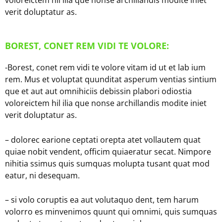
verit doluptatur as.
BOREST, CONET REM VIDI TE VOLORE:
-Borest, conet rem vidi te volore vitam id ut et lab ium
rem. Mus et voluptat quunditat asperum ventias sintium
que et aut aut omnihiciis debissin plabori odiostia
voloreictem hil ilia que nonse archillandis modite iniet
verit doluptatur as.
– dolorec earione ceptati orepta atet vollautem quat
quiae nobit vendent, officim quiaeratur secat. Nimpore
nihitia ssimus quis sumquas molupta tusant quat mod
eatur, ni desequam.
– si volo coruptis ea aut volutaquo dent, tem harum
volorro es minvenimos quunt qui omnimi, quis sumquas