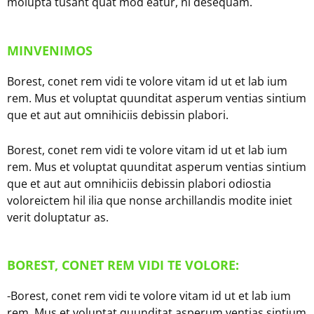
molupta tusant quat mod eatur, ni desequam.
MINVENIMOS
Borest, conet rem vidi te volore vitam id ut et lab ium
rem. Mus et voluptat quunditat asperum ventias sintium
que et aut aut omnihiciis debissin plabori.
Borest, conet rem vidi te volore vitam id ut et lab ium
rem. Mus et voluptat quunditat asperum ventias sintium
que et aut aut omnihiciis debissin plabori odiostia
voloreictem hil ilia que nonse archillandis modite iniet
verit doluptatur as.
BOREST, CONET REM VIDI TE VOLORE:
-Borest, conet rem vidi te volore vitam id ut et lab ium
rem. Mus et voluptat quunditat asperum ventias sintium